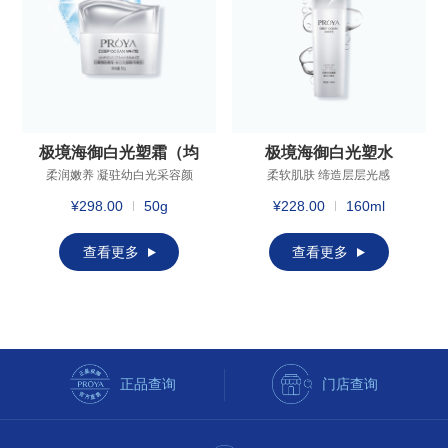
极境海御白光塑霜（均
极境海御白光塑水
衡型）
柔润嫩养 凝驻幼白光采容颜
柔软肌肤 缔造层层光感
¥298.00
50g
¥228.00
160ml
查看更多
查看更多
正品查询
门店查询