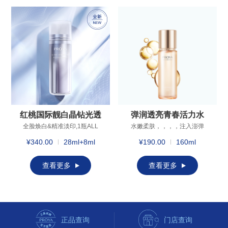
红桃国际靓白晶钻光透
弹润透亮青春活力水
精华液
全脸焕白&精准淡印,1瓶ALL
水嫩柔肤，，，，注入澎弹
IN 双管双泵 协同攻克黑化难
活力
¥340.00
28ml+8ml
¥190.00
160ml
题
查看更多
查看更多
正品查询
门店查询