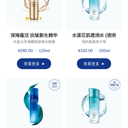
深海蕴活 抗皱新生精华
水漾芯肌透润水 (清润
水
型）
水盈沁润 唤醒肌肤新生能量
我的肌底有片海
¥280.00
120ml
¥150.00
150ml
查看更多
查看更多