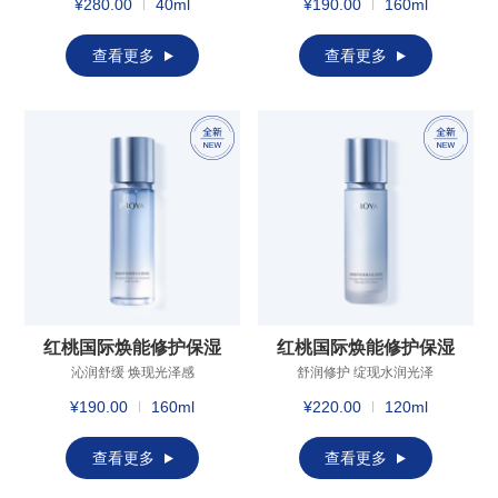
¥280.00
40ml
¥190.00
160ml
查看更多
查看更多
红桃国际焕能修护保湿
红桃国际焕能修护保湿
精华水（清润型）
精华乳（倍润型）
沁润舒缓 焕现光泽感
舒润修护 绽现水润光泽
¥190.00
160ml
¥220.00
120ml
查看更多
查看更多