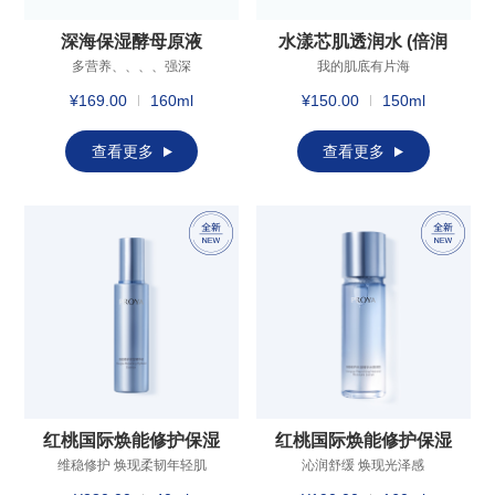
深海保湿酵母原液
水漾芯肌透润水 (倍润
型）
多营养、、、、强深
我的肌底有片海
透、、、、快吸收、、长锁
¥169.00
160ml
¥150.00
150ml
水
查看更多
查看更多
红桃国际焕能修护保湿
红桃国际焕能修护保湿
精华液
精华水（倍润型）
维稳修护 焕现柔韧年轻肌
沁润舒缓 焕现光泽感